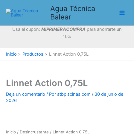
Ir
Agua Técnica
al
Balear
contenido
Usa el cupón:
MIPRIMERACOMPRA
para ahorrarte un
10%
Inicio
Productos
Linnet Action 0,75L
Linnet Action 0,75L
Deja un comentario
/ Por
atbpiscinas.com
/
30 de junio de
2026
Inicio
/
Desincrustante
/ Linnet Action 0,75L