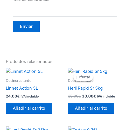
Productos relacionados
¡Oferta!
¡Oferta!
Desincrustante
Desincrustante
Linnet Action 5L
Herli Rapid Sr 5kg
El
El
24.00
€
35.00
€
30.00
€
IVA incluido
IVA incluido
precio
precio
original
actual
Añadir al carrito
Añadir al carrito
era:
es:
35.00€.
30.00€.