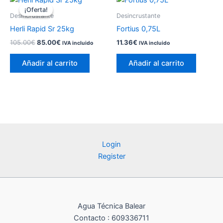
¡Oferta!
¡Oferta!
Desincrustante
Desincrustante
Herli Rapid Sr 25kg
Fortius 0,75L
El
El
105.00
€
85.00
€
11.36
€
IVA incluido
IVA incluido
precio
precio
original
actual
Añadir al carrito
Añadir al carrito
era:
es:
105.00€.
85.00€.
Login
Register
Agua Técnica Balear
Contacto : 609336711