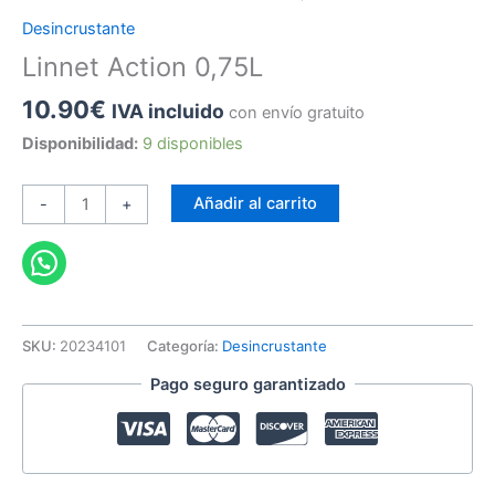
Desincrustante
Linnet Action 0,75L
10.90
€
IVA incluido
con envío gratuito
Disponibilidad:
9 disponibles
Linnet
Añadir al carrito
-
+
Action
0,75L
cantidad
SKU:
20234101
Categoría:
Desincrustante
Pago seguro garantizado