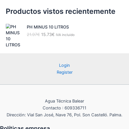
Productos vistos recientemente
PH MINUS 10 LITROS
E
E
21.97
€
15.73
€
IVA incluido
l
l
p
p
r
r
e
e
c
c
Login
i
i
Register
o
o
o
a
r
c
i
t
g
u
Agua Técnica Balear
i
a
Contacto : 609336711
n
l
Dirección: Vial San José, Nave 76, Pol. Son Castelló. Palma.
a
e
l
s
Políticas empresa