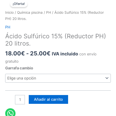
¡Oferta!
Inicio
/
Química piscina
/
PH
/ Ácido Sulfúrico 15% (Reductor
PH) 20 litros.
PH
Ácido Sulfúrico 15% (Reductor PH)
20 litros.
Rango
18.00
€
-
25.00
€
IVA incluido
con envío
de
gratuito
precios:
Garrafa cambio
desde
18.00€
hasta
25.00€
Ácido
Añadir al carrito
Sulfúrico
15%