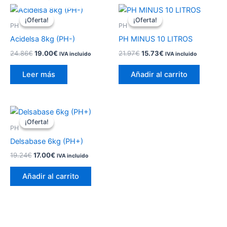
¡Oferta!
¡Oferta!
¡Oferta!
¡Oferta!
PH
PH
Acidelsa 8kg (PH-)
PH MINUS 10 LITROS
El
El
El
El
24.86
€
19.00
€
21.97
€
15.73
€
IVA incluido
IVA incluido
precio
precio
precio
precio
original
actual
original
actual
Leer más
Añadir al carrito
era:
es:
era:
es:
24.86€.
19.00€.
21.97€.
15.73€.
¡Oferta!
¡Oferta!
PH
Delsabase 6kg (PH+)
El
El
19.24
€
17.00
€
IVA incluido
precio
precio
original
actual
Añadir al carrito
era:
es:
19.24€.
17.00€.