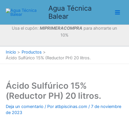
Ir
Agua Técnica
al
Balear
contenido
Usa el cupón:
MIPRIMERACOMPRA
para ahorrarte un
10%
Inicio
Productos
Ácido Sulfúrico 15% (Reductor PH) 20 litros.
Ácido Sulfúrico 15%
(Reductor PH) 20 litros.
Deja un comentario
/ Por
atbpiscinas.com
/
7 de noviembre
de 2023