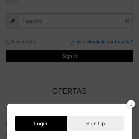
Recuérdame
¿Has olvidado la contraseña?
Sign in
OFERTAS
Marcas
Login
Sign Up