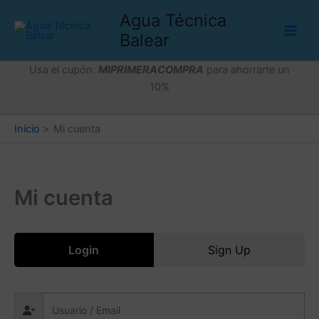
Ir
Agua Técnica
al
Balear
contenido
Usa el cupón:
MIPRIMERACOMPRA
para ahorrarte un
10%
Inicio
Mi cuenta
Mi cuenta
Login
Sign Up