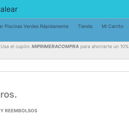
alear
r Piscinas Verdes Rápidamente
Tienda
Mi Carrito
Usa el cupón:
MIPRIMERACOMPRA
para ahorrarte un 10%
ros.
N Y REEMBOLSOS