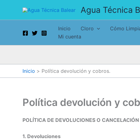
Ir
Agua Técnica B
al
contenido
Inicio
Cloro
Cómo Limpia
Mi cuenta
Inicio
Política devolución y cobros.
Política devolución y cob
POLÍTICA DE DEVOLUCIONES O CANCELACIÓ
1. Devoluciones