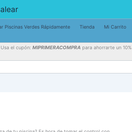
alear
r Piscinas Verdes Rápidamente
Tienda
Mi Carrito
Usa el cupón:
MIPRIMERACOMPRA
para ahorrarte un 10%
za de tu piscina? Es hora de tomar el control con