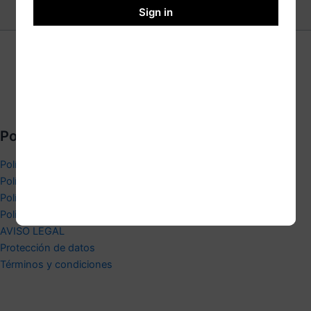
Register
Sign in
Agua Técnica Balear
Contacto : 609336711
Dirección: Vial San José, Nave 76, Pol. Son Castelló. Palma.
Políticas empresa
Política de privacidad
Política devolución y cobros.
Polítca de devoluciones y reembolsos.
Politica de cookies
AVISO LEGAL
Protección de datos
Términos y condiciones