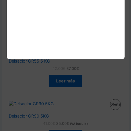
T
r
c
R
Delsaclor GR55 25KG
i
t
O
g
u
E
E
160.00
€
130.00
€
IVA incluido
O
i
a
l
l
E
n
l
p
p
D
Añadir al carrito
a
e
r
r
N
l
s
e
e
U
e
:
c
c
O
r
3
i
i
C
a
7
o
o
P
Oferta
F
:
.
o
a
T
4
0
r
c
R
Delsaclor GR55 5 KG
E
2
0
i
t
O
.
€
g
u
E
E
42.00
€
37.00
€
O
0
.
R
i
a
l
l
E
0
n
l
p
p
D
Leer más
€
a
e
T
r
r
N
.
l
s
e
e
U
e
:
c
c
A
O
r
1
i
i
C
a
3
o
o
P
Oferta
F
:
0
o
a
T
1
.
r
c
R
Delsaclor GR90 5KG
E
6
0
i
t
O
0
0
g
u
E
E
41.00
€
35.00
€
IVA incluido
O
.
€
R
i
a
l
l
E